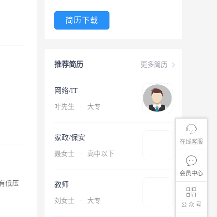
简历下载
推荐简历
更多简历
网络/IT
叶先生
·
大专
家政/保安
在线客服
聂女士
·
高中以下
会员中心
有低压
教师
刘女士
·
大专
公 众 号